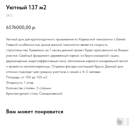
Уютный 137 м2
SKU:
6576000,00
р.
Уютный дом для круглогодичного проживания по Каркасной технологии с баней.
Главной особенностью домов данной технологии является скорость
строительства. Буквально за 1 месяц данный проект будет красоваться на Вашем
участке. Свайный фундамент, деревянный каркас из бруса камерной сушки,
двухкамерные энергоэффективные окна, заполнение каркаса минеральной ватой
и кровля из металлочерепицы. Отделка фасада имитацией бруса. Данный дом
отлично подойдет для средних участков и семей и 4-5 человек.
Площадь: от 100 до 150 м2
Этажность: 1 этаж
Количество спален: 3 спальни
Архитектурный стиль: Скандинавский
Вам может понравится